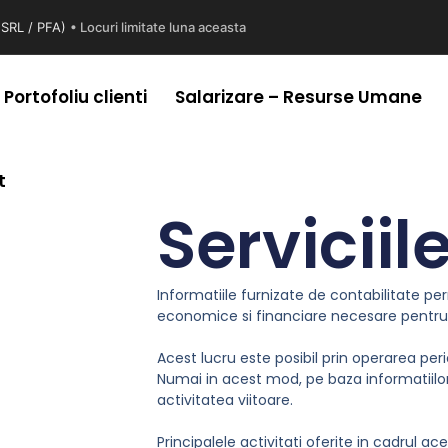
 (SRL / PFA)
• Locuri limitate luna aceasta
Portofoliu clienti
Salarizare – Resurse Umane
t
Serviciil
Informatiile furnizate de contabilitate perm
economice si financiare necesare pentru c
Acest lucru este posibil prin operarea per
Numai in acest mod, pe baza informatiilor 
activitatea viitoare.
Principalele activitati oferite in cadrul ace