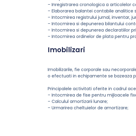
– Inregistrarea cronologica a articolelo
– Elaborarea balantei contabile analitice s
– Intocmirea registrului jurnal, inventar, 
– Intocmirea si depunerea bilantului cont
– Intocmirea si depunerea declaratiilor pri
– Intocmirea ordinelor de plata pentru pro
Imobilizari
Imobilizarile, fie corporale sau necorporal
o efectuati in echipamente se bazeaza p
Principalele activitati oferite in cadrul ace
– Intocmirea de fise pentru mijloacele fixe
– Calculul amortizarii lunare;
– Urmarirea cheltuielor de amortizare;