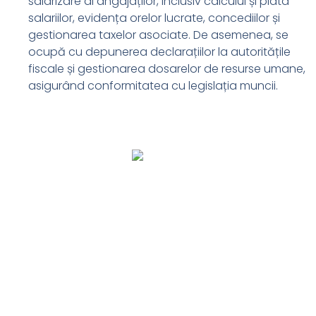
salarizare al angajaților, inclusiv calculul și plata
salariilor, evidența orelor lucrate, concediilor și
gestionarea taxelor asociate. De asemenea, se
ocupă cu depunerea declarațiilor la autoritățile
fiscale și gestionarea dosarelor de resurse umane,
asigurând conformitatea cu legislația muncii.