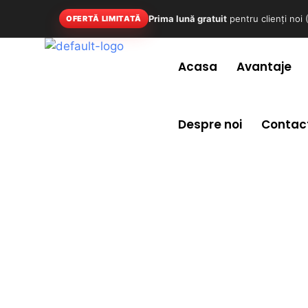
Prima lună gratuit
pentru clienți noi
OFERTĂ LIMITATĂ
Acasa
Avantaje
Despre noi
Contac