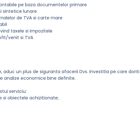
r contabile pe baza documentelor primare
i sintetice lunare
jurnalelor de TVA si carte mare
abil
vind taxele si impozitele
fit/venit si TVA
e, aduc un plus de siguranta afacerii Dvs. Investitia pe care doriti
e analize economice bine definite.
stui serviciu:
 si obiectele achizitionate;