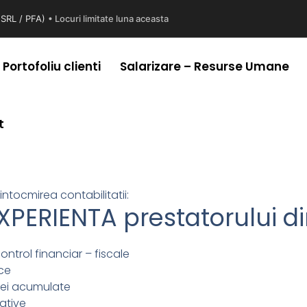
 (SRL / PFA)
• Locuri limitate luna aceasta
Portofoliu clienti
Salarizare – Resurse Umane
t
ntocmirea contabilitatii:
XPERIENTA prestatorului di
control financiar – fiscale
ice
ntei acumulate
ative