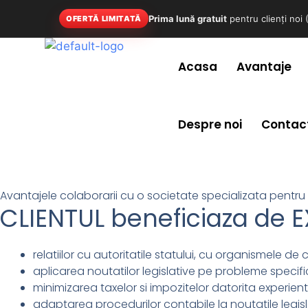
Prima lună gratuit
pentru clienți noi
OFERTĂ LIMITATĂ
Acasa
Avantaje
Despre noi
Contac
Avantajele colaborarii cu o societate specializata pentru i
CLIENTUL beneficiaza de E
relatiilor cu autoritatile statului, cu organismele de 
aplicarea noutatilor legislative pe probleme specif
minimizarea taxelor si impozitelor datorita experie
adaptarea procedurilor contabile la noutatile legisl