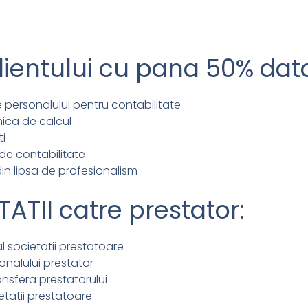
entului cu pana 50% dato
nte personalului pentru contabilitate
hnica de calcul
ti
de contabilitate
din lipsa de profesionalism
TII catre prestator:
l societatii prestatoare
rsonalului prestator
ansfera prestatorului
etatii prestatoare